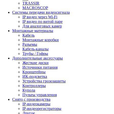
TRASSIR
MACROSCOP
Системы передачи видеосигнала
IP видео через Wi-Fi
IP видео по витой паре
Для аналоговых камер
Монтажные материалы
Кабель
Монтажные коробки
Разъемы
Кабель-каналы
Трубы / Гофры
Дополнительные аксессуары
Жесткие диски
Источники питания
Кронштейны
ИК-подсветка
Устройства грозозащиты
Контроллеры
Купола
Пульты управления
Снято с производства
IP-видеокамеры
IP-видеорегистраторы
Другое