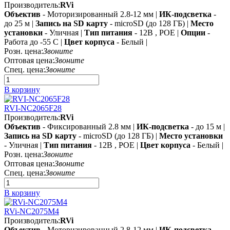
Производитель:
RVi
Объектив
- Моторизированный 2.8-12 мм |
ИК-подсветка
-
до 25 м |
Запись на SD карту
- microSD (до 128 ГБ) |
Место
установки
- Уличная |
Тип питания
- 12В , POE |
Опции
-
Работа до -55 C |
Цвет корпуса
- Белый |
Розн. цена:
Звоните
Оптовая цена:
Звоните
Спец. цена:
Звоните
В корзину
RVI-NC2065F28
Производитель:
RVi
Объектив
- Фиксированный 2.8 мм |
ИК-подсветка
- до 15 м |
Запись на SD карту
- microSD (до 128 ГБ) |
Место установки
- Уличная |
Тип питания
- 12В , POE |
Цвет корпуса
- Белый |
Розн. цена:
Звоните
Оптовая цена:
Звоните
Спец. цена:
Звоните
В корзину
RVi-NC2075M4
Производитель:
RVi
Объектив
- Моторизированный 2.8-12 мм |
ИК-подсветка
-