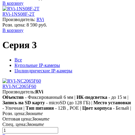
В корзину
RVi-1NS08F-2T
Производитель:
RVi
Розн. цена:
8 590 руб.
В корзину
Серия 3
Все
Купольные IP-камеры
Цилиндрические IP-камеры
RVI-NC2065F60
Производитель:
RVi
Объектив
- Фиксированный 6 мм |
ИК-подсветка
- до 15 м |
Запись на SD карту
- microSD (до 128 ГБ) |
Место установки
- Уличная |
Тип питания
- 12В , POE |
Цвет корпуса
- Белый |
Розн. цена:
Звоните
Оптовая цена:
Звоните
Спец. цена:
Звоните