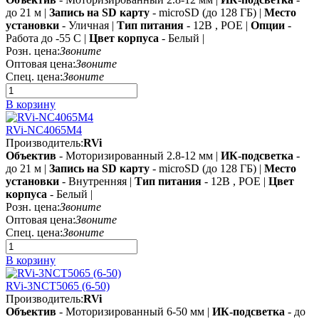
до 21 м |
Запись на SD карту
- microSD (до 128 ГБ) |
Место
установки
- Уличная |
Тип питания
- 12В , POE |
Опции
-
Работа до -55 C |
Цвет корпуса
- Белый |
Розн. цена:
Звоните
Оптовая цена:
Звоните
Спец. цена:
Звоните
В корзину
RVi-NC4065M4
Производитель:
RVi
Объектив
- Моторизированный 2.8-12 мм |
ИК-подсветка
-
до 21 м |
Запись на SD карту
- microSD (до 128 ГБ) |
Место
установки
- Внутренняя |
Тип питания
- 12В , POE |
Цвет
корпуса
- Белый |
Розн. цена:
Звоните
Оптовая цена:
Звоните
Спец. цена:
Звоните
В корзину
RVi-3NCT5065 (6-50)
Производитель:
RVi
Объектив
- Моторизированный 6-50 мм |
ИК-подсветка
- до