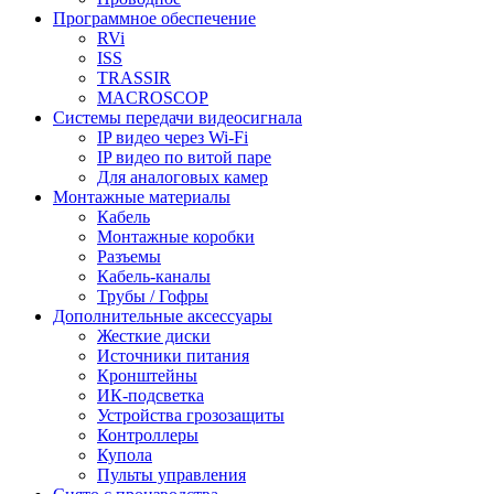
Программное обеспечение
RVi
ISS
TRASSIR
MACROSCOP
Системы передачи видеосигнала
IP видео через Wi-Fi
IP видео по витой паре
Для аналоговых камер
Монтажные материалы
Кабель
Монтажные коробки
Разъемы
Кабель-каналы
Трубы / Гофры
Дополнительные аксессуары
Жесткие диски
Источники питания
Кронштейны
ИК-подсветка
Устройства грозозащиты
Контроллеры
Купола
Пульты управления