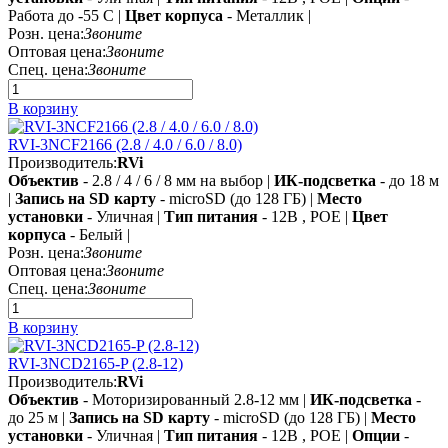
Работа до -55 C |
Цвет корпуса
- Металлик |
Розн. цена:
Звоните
Оптовая цена:
Звоните
Спец. цена:
Звоните
В корзину
RVI-3NCF2166 (2.8 / 4.0 / 6.0 / 8.0)
Производитель:
RVi
Объектив
- 2.8 / 4 / 6 / 8 мм на выбор |
ИК-подсветка
- до 18 м
|
Запись на SD карту
- microSD (до 128 ГБ) |
Место
установки
- Уличная |
Тип питания
- 12В , POE |
Цвет
корпуса
- Белый |
Розн. цена:
Звоните
Оптовая цена:
Звоните
Спец. цена:
Звоните
В корзину
RVI-3NCD2165-P (2.8-12)
Производитель:
RVi
Объектив
- Моторизированный 2.8-12 мм |
ИК-подсветка
-
до 25 м |
Запись на SD карту
- microSD (до 128 ГБ) |
Место
установки
- Уличная |
Тип питания
- 12В , POE |
Опции
-