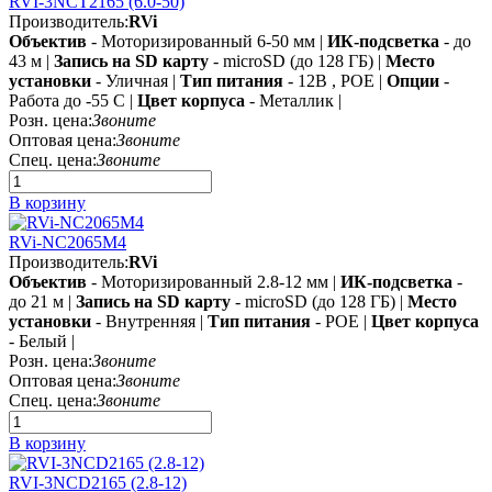
RVI-3NCT2165 (6.0-50)
Производитель:
RVi
Объектив
- Моторизированный 6-50 мм |
ИК-подсветка
- до
43 м |
Запись на SD карту
- microSD (до 128 ГБ) |
Место
установки
- Уличная |
Тип питания
- 12В , POE |
Опции
-
Работа до -55 C |
Цвет корпуса
- Металлик |
Розн. цена:
Звоните
Оптовая цена:
Звоните
Спец. цена:
Звоните
В корзину
RVi-NC2065M4
Производитель:
RVi
Объектив
- Моторизированный 2.8-12 мм |
ИК-подсветка
-
до 21 м |
Запись на SD карту
- microSD (до 128 ГБ) |
Место
установки
- Внутренняя |
Тип питания
- POE |
Цвет корпуса
- Белый |
Розн. цена:
Звоните
Оптовая цена:
Звоните
Спец. цена:
Звоните
В корзину
RVI-3NCD2165 (2.8-12)