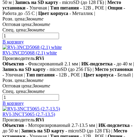
50 м |
Запись на SD карту
- microSD (до 128 ГБ) |
Место
установки
- Уличная |
Тип питания
- 12В , POE |
Опции
-
Работа до -55 C |
Цвет корпуса
- Металлик |
Розн. цена:
Звоните
Оптовая цена:
Звоните
Спец. цена:
Звоните
В корзину
RVi-3NCD5068 (2.1) white
Производитель:
RVi
Объектив
- Фиксированный 2.1 мм |
ИК-подсветка
- до 40 м |
Запись на SD карту
- microSD (до 256 ГБ) |
Место установки
- Уличная |
Тип питания
- 12В , POE |
Цвет корпуса
- Белый |
Розн. цена:
Звоните
Оптовая цена:
Звоните
Спец. цена:
Звоните
В корзину
RVI-3NCT5065 (2.7-13.5)
Производитель:
RVi
Объектив
- Моторизированный 2.7-13.5 мм |
ИК-подсветка
-
до 50 м |
Запись на SD карту
- microSD (до 128 ГБ) |
Место
установки
- Уличная |
Тип питания
- 12В , POE |
Опции
-