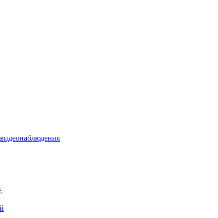
я видеонаблюдения
E
ой