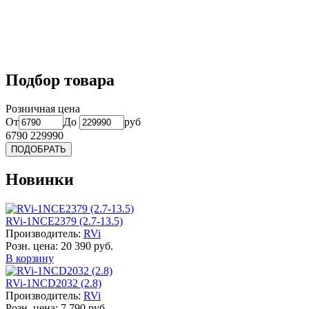
Подбор товара
Розничная цена
От
До
руб
6790
229990
Новинки
RVi-1NCE2379 (2.7-13.5)
Производитель:
RVi
Розн. цена:
20 390 руб.
В корзину
RVi-1NCD2032 (2.8)
Производитель:
RVi
Розн. цена:
7 790 руб.