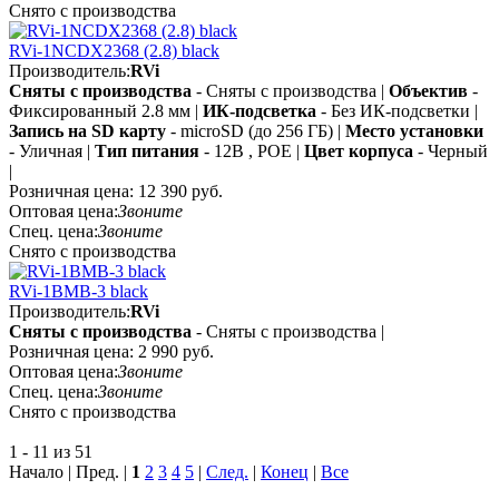
Снято с производства
RVi-1NCDX2368 (2.8) black
Производитель:
RVi
Сняты с производства
- Сняты с производства |
Объектив
-
Фиксированный 2.8 мм |
ИК-подсветка
- Без ИК-подсветки |
Запись на SD карту
- microSD (до 256 ГБ) |
Место установки
- Уличная |
Тип питания
- 12В , POE |
Цвет корпуса
- Черный
|
Розничная цена:
12 390 руб.
Оптовая цена:
Звоните
Спец. цена:
Звоните
Снято с производства
RVi-1BMB-3 black
Производитель:
RVi
Сняты с производства
- Сняты с производства |
Розничная цена:
2 990 руб.
Оптовая цена:
Звоните
Спец. цена:
Звоните
Снято с производства
1 - 11 из 51
Начало | Пред. |
1
2
3
4
5
|
След.
|
Конец
|
Все