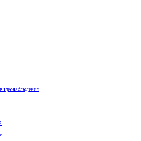
я видеонаблюдения
E
ой