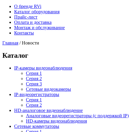
О бренде RVi
Каталог оборудования
Прайс-лист
Оплата и доставка
Монтаж и обслуживание
Контакты
Главная
/
Новости
Каталог
IP-камеры видеонаблюдения
Серия 1
Серия 2
Серия 3
Сетевые видеокамеры
IP-видеорегистраторы
Серия 1
Серия 2
HD-аналоговое видеонаблюдение
Aналоговые видеорегистраторы (с поддержкой IP)
HD-камеры видеонаблюдения
Сетевые коммутаторы
Серия 1