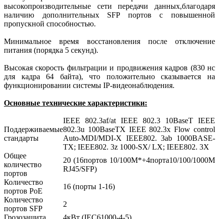
высокопроизводительные сети передачи данных,благодаря
наличию дополнительных SFP портов с повышенной
пропускной способностью.
Минимальное время восстановления после отключение
питания (порядка 5 секунд).
Высокая скорость фильтрации и продвижения кадров (830 нс
для кадра 64 байта), что положительно сказывается на
функционировании системы IP-видеонаблюдения.
Основные технические характеристики:
IEEE 802.3af/at IEEE 802.3 10BaseT IEEE
Поддерживаемые
802.3u 100BaseTX IEEE 802.3x Flow control
стандарты
Auto-MDI/MDI-X IEEE802. 3ab 1000BASE-
TX; IEEE802. 3z 1000-SX/ LX; IEEE802. 3X
Общее
20 (16портов 10/100M*+4порта10/100/1000M
количество
RJ45/SFP)
портов
Количество
16 (порты 1-16)
портов PoE
Количество
2
портов SFP
Грозозащита
4кВт (IEC61000-4-5)