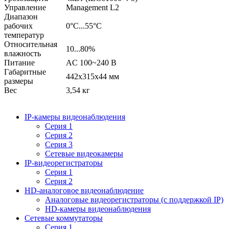
Управление
Management L2
Диапазон
рабочих
0°С...55°С
температур
Относительная
10...80%
влажность
Питание
AC 100~240 В
Габаритные
442х315х44 мм
размеры
Вес
3,54 кг
IP-камеры видеонаблюдения
Серия 1
Серия 2
Серия 3
Сетевые видеокамеры
IP-видеорегистраторы
Серия 1
Серия 2
HD-аналоговое видеонаблюдение
Aналоговые видеорегистраторы (с поддержкой IP)
HD-камеры видеонаблюдения
Сетевые коммутаторы
Серия 1