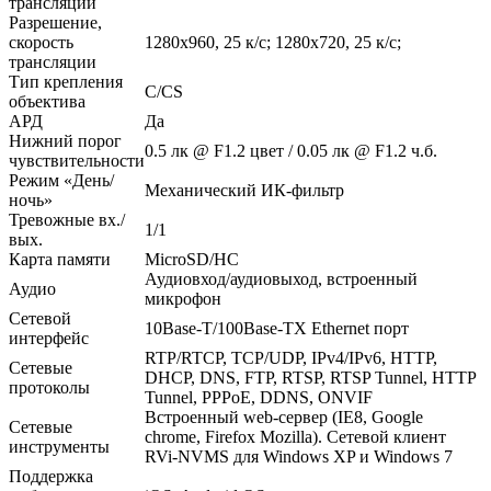
трансляции
Разрешение,
скорость
1280х960, 25 к/с; 1280х720, 25 к/с;
трансляции
Тип крепления
C/CS
объектива
АРД
Да
Нижний порог
0.5 лк @ F1.2 цвет / 0.05 лк @ F1.2 ч.б.
чувствительности
Режим «День/
Механический ИК-фильтр
ночь»
Тревожные вх./
1/1
вых.
Карта памяти
MicroSD/HC
Аудиовход/аудиовыход, встроенный
Аудио
микрофон
Сетевой
10Base-T/100Base-TX Ethernet порт
интерфейс
RTP/RTCP, TCP/UDP, IPv4/IPv6, HTTP,
Сетевые
DHCP, DNS, FTP, RTSP, RTSP Tunnel, HTTP
протоколы
Tunnel, PPPoE, DDNS, ONVIF
Встроенный web-сервер (IE8, Google
Сетевые
chrome, Firefox Mozilla). Сетевой клиент
инструменты
RVi-NVMS для Windows XP и Windows 7
Поддержка