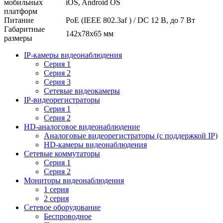
мобильных
iOS, Android OS
платформ
Питание
PoE (IEEE 802.3af ) / DC 12 В, до 7 Вт
Габаритные
142х78х65 мм
размеры
IP-камеры видеонаблюдения
Серия 1
Серия 2
Серия 3
Сетевые видеокамеры
IP-видеорегистраторы
Серия 1
Серия 2
HD-аналоговое видеонаблюдение
Aналоговые видеорегистраторы (с поддержкой IP)
HD-камеры видеонаблюдения
Сетевые коммутаторы
Серия 1
Серия 2
Мониторы видеонаблюдения
1 серия
2 серия
Сетевое оборудование
Беспроводное