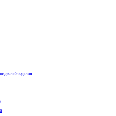
я видеонаблюдения
E
ой