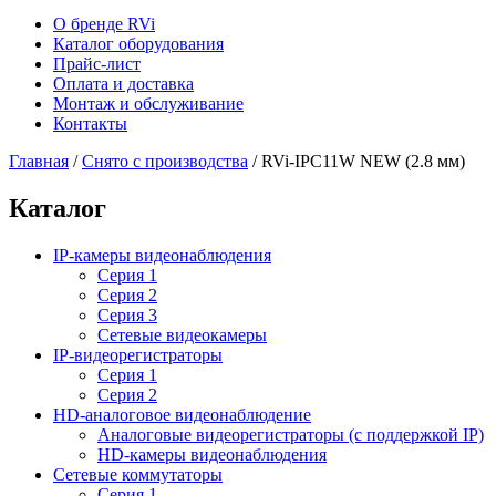
О бренде RVi
Каталог оборудования
Прайс-лист
Оплата и доставка
Монтаж и обслуживание
Контакты
Главная
/
Снято с производства
/
RVi-IPC11W NEW (2.8 мм)
Каталог
IP-камеры видеонаблюдения
Серия 1
Серия 2
Серия 3
Сетевые видеокамеры
IP-видеорегистраторы
Серия 1
Серия 2
HD-аналоговое видеонаблюдение
Aналоговые видеорегистраторы (с поддержкой IP)
HD-камеры видеонаблюдения
Сетевые коммутаторы
Серия 1