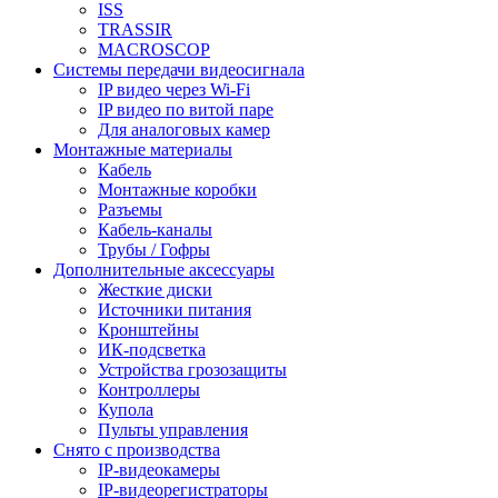
ISS
TRASSIR
MACROSCOP
Системы передачи видеосигнала
IP видео через Wi-Fi
IP видео по витой паре
Для аналоговых камер
Монтажные материалы
Кабель
Монтажные коробки
Разъемы
Кабель-каналы
Трубы / Гофры
Дополнительные аксессуары
Жесткие диски
Источники питания
Кронштейны
ИК-подсветка
Устройства грозозащиты
Контроллеры
Купола
Пульты управления
Снято с производства
IP-видеокамеры
IP-видеорегистраторы