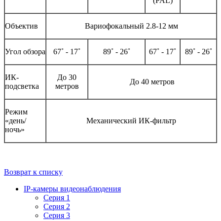
(PAL)
Объектив
Вариофокальный 2.8-12 мм
Угол обзора
67˚ - 17˚
89˚ - 26˚
67˚ - 17˚
89˚ - 26˚
ИК-
До 30
До 40 метров
подсветка
метров
Режим
«день/
Механический ИК-фильтр
ночь»
Возврат к списку
IP-камеры видеонаблюдения
Серия 1
Серия 2
Серия 3