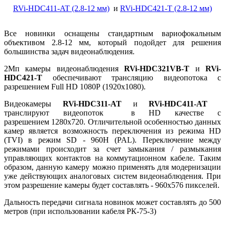
RVi-HDC411-AT (2.8-12 мм)
и
RVi-HDC421-T (2.8-12 мм)
Все новинки оснащены стандартным вариофокальным
объективом 2.8-12 мм, который подойдет для решения
большинства задач видеонаблюдения.
2Мп камеры видеонаблюдения
RVi-HDC321VB-T
и
RVi-
HDC421-T
обеспечивают трансляцию видеопотока с
разрешением Full HD 1080P (1920x1080).
Видеокамеры
RVi-HDC311-AT
и
RVi-HDC411-AT
транслируют видеопоток в HD качестве с
разрешением 1280х720. Отличительной особенностью данных
камер является возможность переключения из режима HD
(TVI) в режим SD - 960H (PAL). Переключение между
режимами происходит за счет замыкания / размыкания
управляющих контактов на коммутационном кабеле. Таким
образом, данную камеру можно применять для модернизации
уже действующих аналоговых систем видеонаблюдения. При
этом разрешение камеры будет составлять - 960х576 пикселей.
Дальность передачи сигнала новинок может составлять до 500
метров (при использовании кабеля РК-75-3)