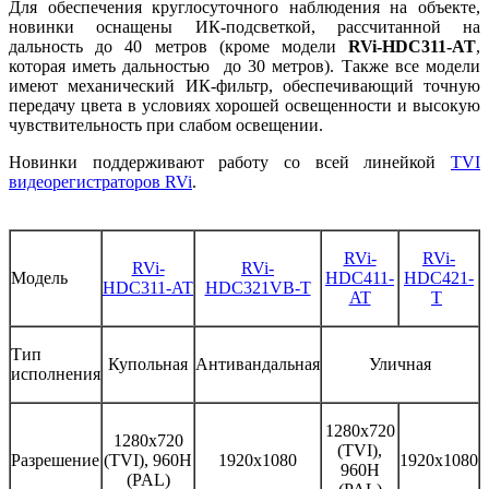
Для обеспечения круглосуточного наблюдения на объекте,
новинки оснащены ИК-подсветкой, рассчитанной на
дальность до 40 метров (кроме модели
RVi-HDC311-AT
,
которая иметь дальностью до 30 метров). Также все модели
имеют механический ИК-фильтр, обеспечивающий точную
передачу цвета в условиях хорошей освещенности и высокую
чувствительность при слабом освещении.
Новинки поддерживают работу со всей линейкой
TVI
видеорегистраторов RVi
.
RVi-
RVi-
RVi-
RVi-
Модель
HDC411-
HDC421-
HDC311-AT
HDC321VB-T
AT
T
Тип
Купольная
Антивандальная
Уличная
исполнения
1280х720
1280х720
(TVI),
Разрешение
(TVI), 960H
1920х1080
1920х1080
960H
(PAL)