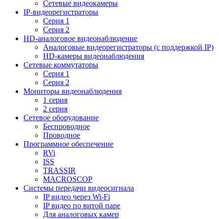
Сетевые видеокамеры
IP-видеорегистраторы
Серия 1
Серия 2
HD-аналоговое видеонаблюдение
Aналоговые видеорегистраторы (с поддержкой IP)
HD-камеры видеонаблюдения
Сетевые коммутаторы
Серия 1
Серия 2
Мониторы видеонаблюдения
1 серия
2 серия
Сетевое оборудование
Беспроводное
Проводное
Программное обеспечение
RVi
ISS
TRASSIR
MACROSCOP
Системы передачи видеосигнала
IP видео через Wi-Fi
IP видео по витой паре
Для аналоговых камер