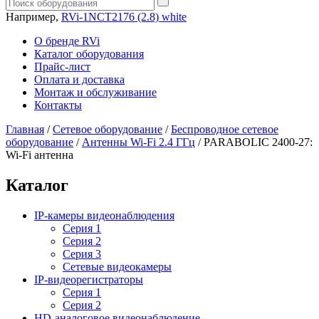
Например,
RVi-1NCT2176 (2.8) white
О бренде RVi
Каталог оборудования
Прайс-лист
Оплата и доставка
Монтаж и обслуживание
Контакты
Главная
/
Сетевое оборудование
/
Беспроводное сетевое
оборудование
/
Антенны Wi-Fi 2.4 ГГц
/
PARABOLIC 2400-27:
Wi-Fi антенна
Каталог
IP-камеры видеонаблюдения
Серия 1
Серия 2
Серия 3
Сетевые видеокамеры
IP-видеорегистраторы
Серия 1
Серия 2
HD-аналоговое видеонаблюдение