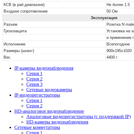
КСВ (в раб.диапазоне)
Не более 1.5
Входное сопротивление
50 Ом
Эксплуатация
Разъем
Розетка N male
Грозозащита
Установка на 
и применение 
Исполнение
Всепогодное
Размеры (шхвхг)
900х195х1020
Вес
4400 г
IP-камеры видеонаблюдения
Серия 1
Серия 2
Серия 3
Сетевые видеокамеры
IP-видеорегистраторы
Серия 1
Серия 2
HD-аналоговое видеонаблюдение
Aналоговые видеорегистраторы (с поддержкой IP)
HD-камеры видеонаблюдения
Сетевые коммутаторы
Серия 1