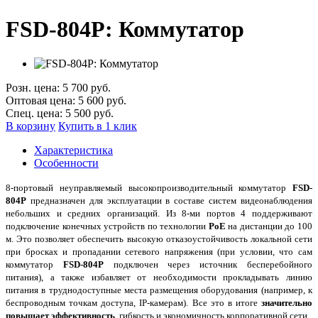
FSD-804P: Коммутатор
Розн. цена:
5 700 руб.
Оптовая цена:
5 600 руб.
Спец. цена:
5 500 руб.
В корзину
Купить в 1 клик
Характеристика
Особенности
8-портовый неуправляемый высокопроизводительный коммутатор
FSD-
804P
предназначен для эксплуатации в составе систем видеонаблюдения
небольших и средних организаций. Из 8-ми портов 4 поддерживают
подключение конечных устройств по технологии
PoE
на дистанции до 100
м. Это позволяет обеспечить высокую отказоустойчивость локальной сети
при бросках и пропадании сетевого напряжения (при условии, что сам
коммутатор
FSD-804P
подключен через источник бесперебойного
питания), а также избавляет от необходимости прокладывать линию
питания в труднодоступные места размещения оборудования (например, к
беспроводным точкам доступа, IP-камерам). Все это в итоге
значительно
повышает эффективность
, гибкость и экономичность корпоративной сети.