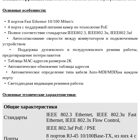
Основные особенности:
• 8 портов Fast Ethernet 10/100 Мбит/с
• 4 порта с поддержкой питания камер по технологии PoE
• Полное соответствие стандартам IEEE802.3, IEEE802.3u, IEEE802.3af
• Автосогласование скорости между коммутатором и подключенным
устройством
• Поддержка дуплексного и полудуплексного режима работы,
предотвращение потери пакетов
• Таблица МАС-адресов размером 2K
• Автоматическое обновление таблицы адресов
• Автоматическое определение типа кабеля Auto-MDI/MDIXна каждом
порту
• Светодиодная индикация режимов работы
Основные технические характеристики:
Общие характеристики
IEEE 802.3 Ethernet, IEEE 802.3u Fast
Стандарты
Ethernet, IEEE 802.3x Flow Control,
IEEE 802.3af PoE / PSE
8 портов RJ-45 10/100Base-TX, из них 4 с
Порты