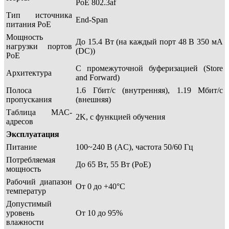
PoE 802.3af
Тип источника
End-Span
питания PoE
Мощность
До 15.4 Вт (на каждый порт 48 В 350 мА
нагрузки портов
(DC))
РоЕ
С промежуточной буферизацией (Store
Архитектура
and Forward)
Полоса
1.6 Гбит/с (внутренняя), 1.19 Мбит/с
пропускания
(внешняя)
Таблица МАС-
2K, с функцией обучения
адресов
Эксплуатация
Питание
100~240 В (AC), частота 50/60 Гц
Потребляемая
До 65 Вт, 55 Вт (PoE)
мощность
Рабочий диапазон
От 0 до +40°С
температур
Допустимый
уровень
От 10 до 95%
влажности