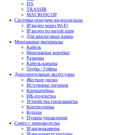
ISS
TRASSIR
MACROSCOP
Системы передачи видеосигнала
IP видео через Wi-Fi
IP видео по витой паре
Для аналоговых камер
Монтажные материалы
Кабель
Монтажные коробки
Разъемы
Кабель-каналы
Трубы / Гофры
Дополнительные аксессуары
Жесткие диски
Источники питания
Кронштейны
ИК-подсветка
Устройства грозозащиты
Контроллеры
Купола
Пульты управления
Снято с производства
IP-видеокамеры
IP-видеорегистраторы