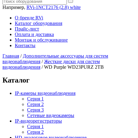
Например,
RVi-1NCT2176 (2.8) white
О бренде RVi
Каталог оборудования
Прайс-лист
Оплата и доставка
Монтаж и обслуживание
Контакты
Главная
/
Дополнительные аксессуары для систем
видеонаблюдения
/
Жесткие диски для систем
видеонаблюдения
/
WD Purple WD23PURZ 2TB
Каталог
IP-камеры видеонаблюдения
Серия 1
Серия 2
Серия 3
Сетевые видеокамеры
IP-видеорегистраторы
Серия 1
Серия 2
HD-аналоговое видеонаблюдение