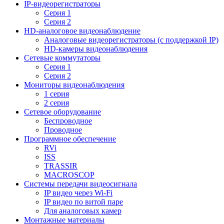
IP-видеорегистраторы
Серия 1
Серия 2
HD-аналоговое видеонаблюдение
Aналоговые видеорегистраторы (с поддержкой IP)
HD-камеры видеонаблюдения
Сетевые коммутаторы
Серия 1
Серия 2
Мониторы видеонаблюдения
1 серия
2 серия
Сетевое оборудование
Беспроводное
Проводное
Программное обеспечение
RVi
ISS
TRASSIR
MACROSCOP
Системы передачи видеосигнала
IP видео через Wi-Fi
IP видео по витой паре
Для аналоговых камер
Монтажные материалы